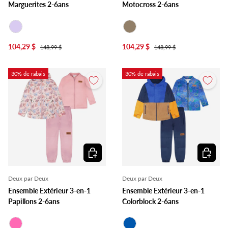
Marguerites 2-6ans
Motocross 2-6ans
Lilas
Taupe
104,29 $
104,29 $
148,99 $
148,99 $
30% de rabais
30% de rabais
Choisir les options
Choisir l
Deux par Deux
Deux par Deux
Ensemble Extérieur 3-en-1
Ensemble Extérieur 3-en-1
Papillons 2-6ans
Colorblock 2-6ans