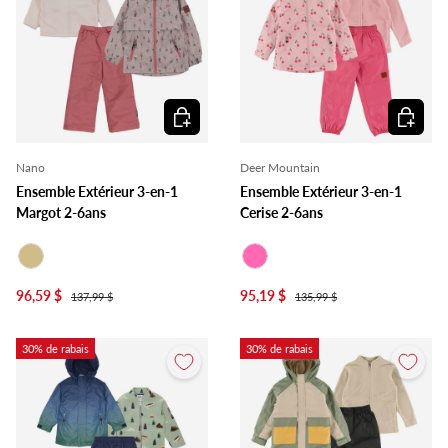
Choisir les options
Choisir l
Nano
Deer Mountain
Ensemble Extérieur 3-en-1
Ensemble Extérieur 3-en-1
Margot 2-6ans
Cerise 2-6ans
Beige
Rose
96,59 $
95,19 $
137,99 $
135,99 $
30% de rabais
30% de rabais