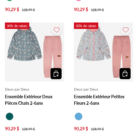
Vert
Rose
90,29 $
90,29 $
128,99 $
128,99 $
30% de rabais
30% de rabais
Choisir les options
Choisir l
Deux par Deux
Deux par Deux
Ensemble Extérieur Deux
Ensemble Extérieur Petites
Pièces Chats 2-6ans
Fleurs 2-6ans
Sarcelle
Bleu
90,29 $
90,29 $
128,99 $
128,99 $