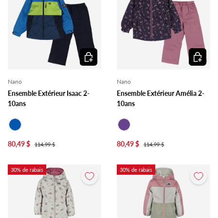
Choisir les options
Choisir l
Nano
Nano
Ensemble Extérieur Isaac 2-
Ensemble Extérieur Amélia 2-
10ans
10ans
Bleu Royal
Mauve
80,49 $
80,49 $
114,99 $
114,99 $
30% de rabais
30% de rabais