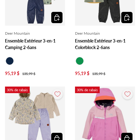
Choisir les options
Choisir l
Deer Mountain
Deer Mountain
Ensemble Extérieur 3-en-1
Ensemble Extérieur 3-en-1
Camping 2-6ans
Colorblock 2-6ans
Marine
Vert
95,19 $
95,19 $
135,99 $
135,99 $
30% de rabais
30% de rabais
Choisir les options
Choisir l