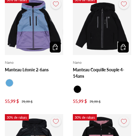
Choisir les options
Choisir l
Nano
Nano
Manteau Léonie 2-6ans
Manteau Coquille Souple 4-
14ans
Bleu
Noir
55,99 $
55,99 $
79,99 $
79,99 $
30% de rabais
30% de rabais