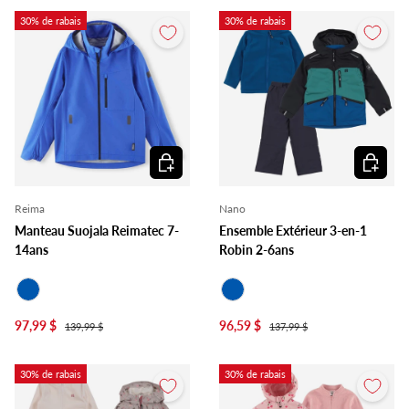
30% de rabais
30% de rabais
Choisir les options
Choisir l
Reima
Nano
Manteau Suojala Reimatec 7-
Ensemble Extérieur 3-en-1
14ans
Robin 2-6ans
Bleu Royal
Bleu Royal
97,99 $
96,59 $
139,99 $
137,99 $
30% de rabais
30% de rabais