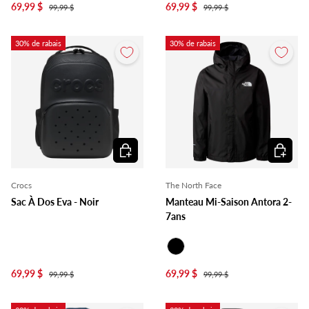
69,99 $
69,99 $
99,99 $
99,99 $
30% de rabais
30% de rabais
Ajouter au panier
Choisir l
Crocs
The North Face
Sac À Dos Eva - Noir
Manteau Mi-Saison Antora 2-
7ans
Noir
69,99 $
69,99 $
99,99 $
99,99 $