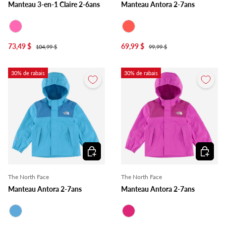
Manteau 3-en-1 Claire 2-6ans
Manteau Antora 2-7ans
Rose
Corail
73,49 $
69,99 $
104,99 $
99,99 $
30% de rabais
30% de rabais
Choisir les options
Choisir l
The North Face
The North Face
Manteau Antora 2-7ans
Manteau Antora 2-7ans
Bleu
Fuchsia