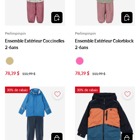
Choisir les options
Choisir l
Perlimpinpin
Perlimpinpin
Ensemble Extérieur Coccinelles
Ensemble Extérieur Colorblock
2-6ans
2-6ans
Beige
Rose
78,39 $
78,39 $
111,99 $
111,99 $
30% de rabais
30% de rabais
Choisir les options
Choisir l