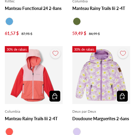
Killtec
Columbia
Manteau Functional 24 2-8ans
Manteau Rainy Trails Iii 2-4T
Bleu
Olive
61,57 $
59,49 $
87,95 $
84,99 $
30% de rabais
30% de rabais
Choisir les options
Choisir l
Columbia
Deux par Deux
Manteau Rainy Trails Iii 2-4T
Doudoune Marguerites 2-6ans