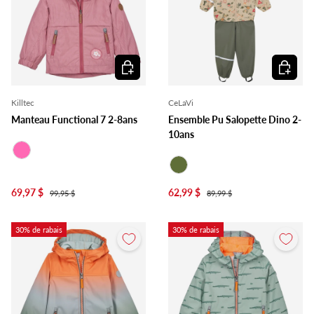
Choisir les options
Choisir l
Killtec
CeLaVi
Manteau Functional 7 2-8ans
Ensemble Pu Salopette Dino 2-
10ans
Rose
Olive
69,97 $
62,99 $
99,95 $
89,99 $
30% de rabais
30% de rabais