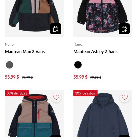
Choisir les options
Choisir l
Nano
Nano
Manteau Max 2-6ans
Manteau Ashley 2-6ans
Charcoal
Noir
55,99 $
55,99 $
79,99 $
79,99 $
30% de rabais
30% de rabais