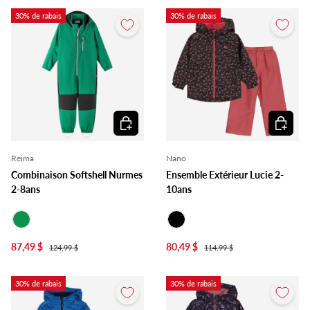
30% de rabais
30% de rabais
Choisir les options
Choisir l
Reima
Nano
Combinaison Softshell Nurmes
Ensemble Extérieur Lucie 2-
2-8ans
10ans
Vert
Noir
87,49 $
80,49 $
124,99 $
114,99 $
30% de rabais
30% de rabais