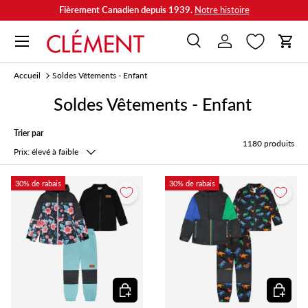
Fièrement Canadien depuis 1939.
Notre histoire
Aller au contenu
Menu
Recherche
Se connecter
Panie
Recherche
Rechercher
Accueil
Soldes Vêtements - Enfant
Soldes Vêtements - Enfant
Trier par
1180 produits
Prix: élevé à faible
30% de rabais
30% de rabais
Choisir les options
Choisir l