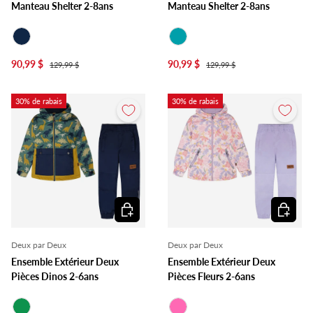
Manteau Shelter 2-8ans
Manteau Shelter 2-8ans
Marine
Turquoise
90,99 $
90,99 $
129,99 $
129,99 $
30% de rabais
30% de rabais
Choisir les options
Choisir l
Deux par Deux
Deux par Deux
Ensemble Extérieur Deux
Ensemble Extérieur Deux
Pièces Dinos 2-6ans
Pièces Fleurs 2-6ans