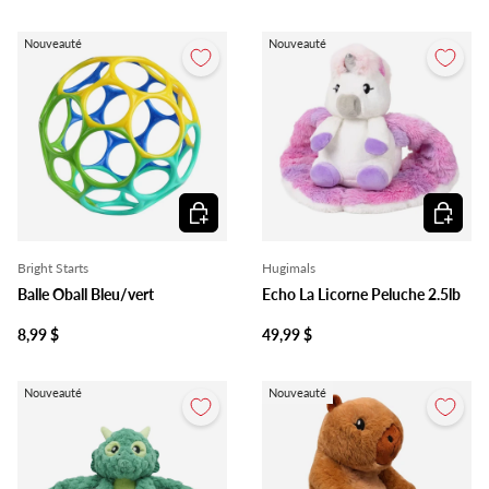
Nouveauté
Nouveauté
Ajouter au panier
Ajouter 
Bright Starts
Hugimals
Balle Oball Bleu/vert
Echo La Licorne Peluche 2.5lb
8,99 $
49,99 $
Nouveauté
Nouveauté