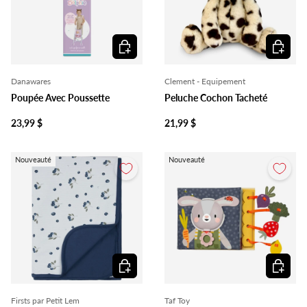
Ajouter au panier
Ajouter 
Danawares
Clement - Equipement
Poupée Avec Poussette
Peluche Cochon Tacheté
23,99 $
21,99 $
Nouveauté
Nouveauté
Choisir les options
Ajouter 
Firsts par Petit Lem
Taf Toy