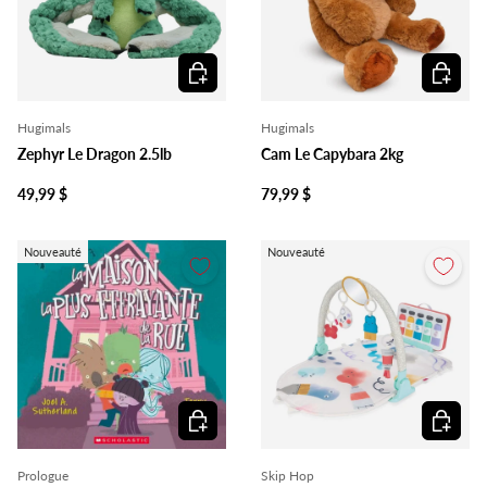
Ajouter au panier
Ajouter 
Hugimals
Hugimals
Zephyr Le Dragon 2.5lb
Cam Le Capybara 2kg
49,99 $
79,99 $
Nouveauté
Nouveauté
Ajouter au panier
Ajouter 
Prologue
Skip Hop