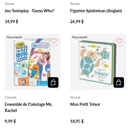
Tonies
Tonies
Jeu Tonieplay - Guess Who?
Figurine Spiderman (Anglais)
34,99 $
26,99 $
Nouveauté
Nouveauté
Ajouter au panier
Ajouter 
Crayola
Grund
Ensemble de Coloriage Ms.
Mon Petit Trésor
Rachel
9,99 $
18,95 $