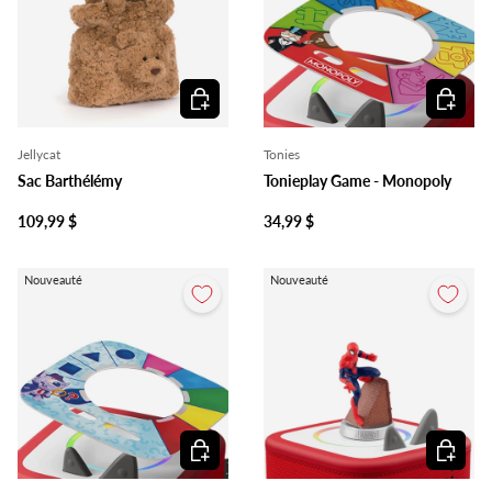
Ajouter au panier
Ajouter 
Jellycat
Tonies
Sac Barthélémy
Tonieplay Game - Monopoly
109,99 $
34,99 $
Nouveauté
Nouveauté
Ajouter au panier
Ajouter 