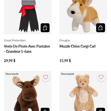
Ajouter au panier
Ajouter 
Great Pretenders
Douglas
Veste De Pirate Avec Pantalon
Muzzle Chien Corgi Carl
- Grandeur 5-6ans
29,99 $
15,99 $
Nouveauté
Nouveauté
Ajouter au panier
Ajouter 