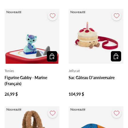
Nouveauté
Nouveauté
Ajouter au panier
Ajouter 
Tonies
Jellycat
Figurine Gabby - Marine
Sac Gâteau D'anniversaire
(Français)
26,99 $
104,99 $
Nouveauté
Nouveauté