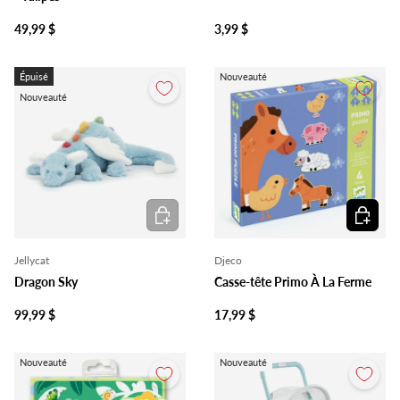
49,99 $
3,99 $
Épuisé
Nouveauté
Nouveauté
Ajouter au panier
Ajouter 
Jellycat
Djeco
Dragon Sky
Casse-tête Primo À La Ferme
99,99 $
17,99 $
Nouveauté
Nouveauté