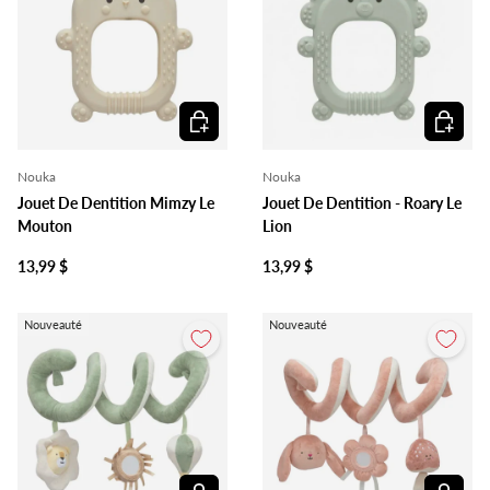
Ajouter au panier
Ajouter 
Nouka
Nouka
Jouet De Dentition Mimzy Le
Jouet De Dentition - Roary Le
Mouton
Lion
13,99 $
13,99 $
Nouveauté
Nouveauté
Ajouter au panier
Ajouter 