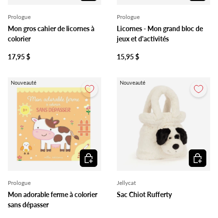
Prologue
Prologue
Mon gros cahier de licornes à
Licornes - Mon grand bloc de
colorier
jeux et d'activités
17,95 $
15,95 $
Nouveauté
Nouveauté
Ajouter au panier
Ajouter 
Prologue
Jellycat
Mon adorable ferme à colorier
Sac Chiot Rufferty
sans dépasser