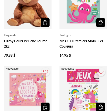
Ajouter au panier
Ajouter 
Hugimals
Prologue
Darby L'ours Peluche Lourde
Mes 100 Premiers Mots - Les
2kg
Couleurs
79,99 $
14,95 $
Nouveauté
Nouveauté
Ajouter au panier
Ajouter 