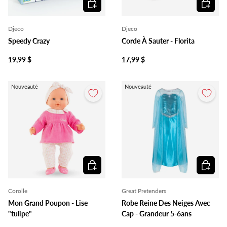
Ajouter au panier
Ajouter 
Djeco
Djeco
Speedy Crazy
Corde À Sauter - Florita
19,99 $
17,99 $
Nouveauté
Nouveauté
Ajouter au panier
Ajouter 
Corolle
Great Pretenders
Mon Grand Poupon - Lise
Robe Reine Des Neiges Avec
"tulipe"
Cap - Grandeur 5-6ans