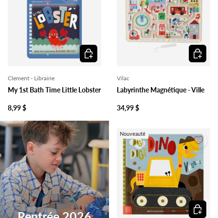
Ajouter au panier
Ajouter 
Clement - Librairie
Vilac
My 1st Bath Time Little Lobster
Labyrinthe Magnétique - Ville
8,99 $
34,99 $
Nouveauté
Ajouter 
Rentrée 2026