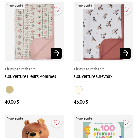
Nouveauté
Nouveauté
Choisir les options
Choisir l
Firsts par Petit Lem
Firsts par Petit Lem
Couverture Fleurs Pommes
Couverture Chevaux
Beige
Ivoire
40,00 $
45,00 $
Nouveauté
Nouveauté