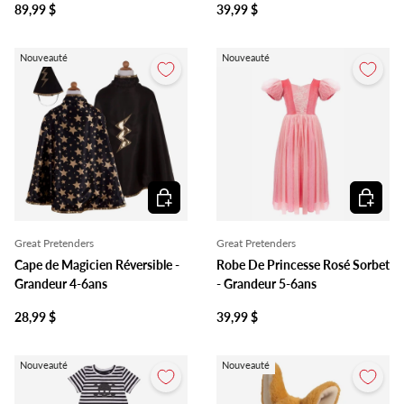
89,99 $
39,99 $
Nouveauté
Nouveauté
Ajouter au panier
Ajouter 
Great Pretenders
Great Pretenders
Cape de Magicien Réversible -
Robe De Princesse Rosé Sorbet
Grandeur 4-6ans
- Grandeur 5-6ans
28,99 $
39,99 $
Nouveauté
Nouveauté