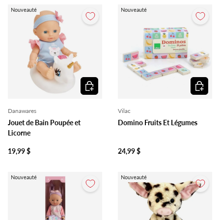
Nouveauté
Nouveauté
Ajouter au panier
Ajouter 
Danawares
Vilac
Jouet de Bain Poupée et
Domino Fruits Et Légumes
Licorne
19,99 $
24,99 $
Nouveauté
Nouveauté