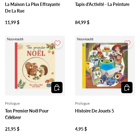
La Maison La Plus Effrayante
Tapis d'Activité - La Peinture
De La Rue
11,99 $
84,99 $
Nouveauté
Nouveauté
Ajouter au panier
Ajouter 
Prologue
Prologue
Ton Premier Noël Pour
Histoire De Jouets 5
Célébrer
21,95 $
4,95 $