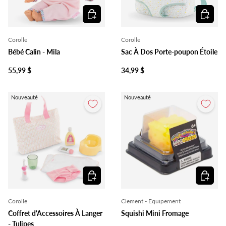
Ajouter au panier
Ajouter 
Corolle
Corolle
Bébé Calin - Mila
Sac À Dos Porte-poupon Étoile
55,99 $
34,99 $
Nouveauté
Nouveauté
Ajouter au panier
Ajouter 
Corolle
Clement - Equipement
Coffret d'Accessoires À Langer
Squishi Mini Fromage
- Tulipes