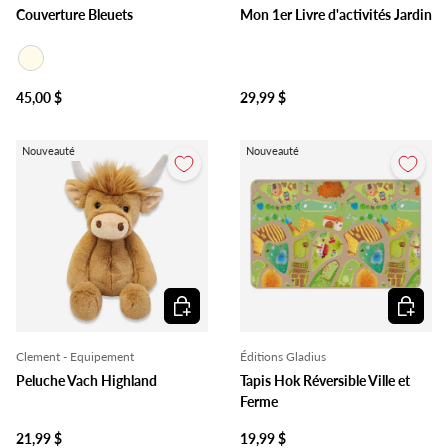
Couverture Bleuets
Mon 1er Livre d'activités Jardin
Ivoire
45,00 $
29,99 $
Nouveauté
Nouveauté
Ajouter au panier
Ajouter 
Clement - Equipement
Éditions Gladius
Peluche Vach Highland
Tapis Hok Réversible Ville et
Ferme
21,99 $
19,99 $