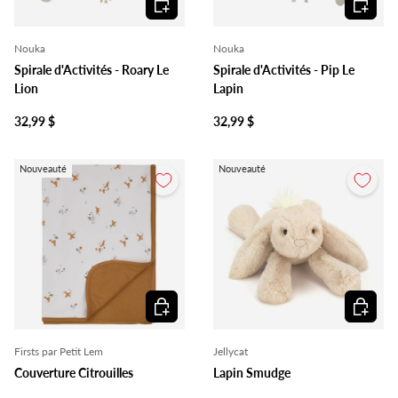
Nouka
Nouka
Spirale d'Activités - Roary Le
Spirale d'Activités - Pip Le
Lion
Lapin
32,99 $
32,99 $
Nouveauté
Nouveauté
Choisir les options
Ajouter 
Firsts par Petit Lem
Jellycat
Couverture Citrouilles
Lapin Smudge