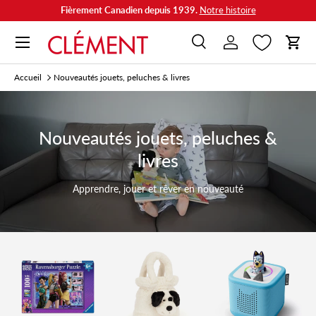
Découvrir nos protections solaires & chasse-moutiques
Aller au contenu
Menu
Recherche
Se connecter
Panie
Recherche
Rechercher
Accueil
Nouveautés jouets, peluches & livres
Nouveautés jouets, peluches &
livres
Apprendre, jouer et rêver en nouveauté