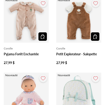
Nouveauté
Nouveauté
Ajouter au panier
Ajouter 
Corolle
Corolle
Pyjama Forêt Enchantée
Petit Explorateur - Salopette
27,99 $
27,99 $
Nouveauté
Nouveauté