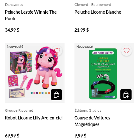
Danawares
Clement - Equipement
Peluche Lestée Winnie The
Peluche Licorne Blanche
Pooh
34,99 $
21,99 $
Nouveauté
Nouveauté
Ajouter au panier
Ajouter 
Groupe Ricochet
Éditions Gladius
Robot Licorne Lilly Arc-en-ciel
Course de Voitures
Magnétiques
69,99 $
9,99 $