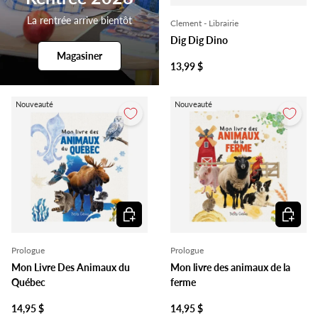
La rentrée arrive bientôt
Clement - Librairie
Dig Dig Dino
Magasiner
13,99 $
Nouveauté
Nouveauté
Ajouter au panier
Ajouter 
Prologue
Prologue
Mon Livre Des Animaux du
Mon livre des animaux de la
Québec
ferme
14,95 $
14,95 $