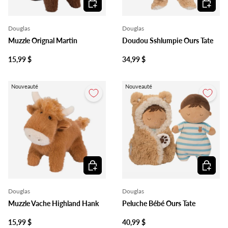
Douglas
Douglas
Muzzle Orignal Martin
Doudou Sshlumpie Ours Tate
15,99 $
34,99 $
Nouveauté
Nouveauté
Ajouter au panier
Ajouter 
Douglas
Douglas
Muzzle Vache Highland Hank
Peluche Bébé Ours Tate
15,99 $
40,99 $