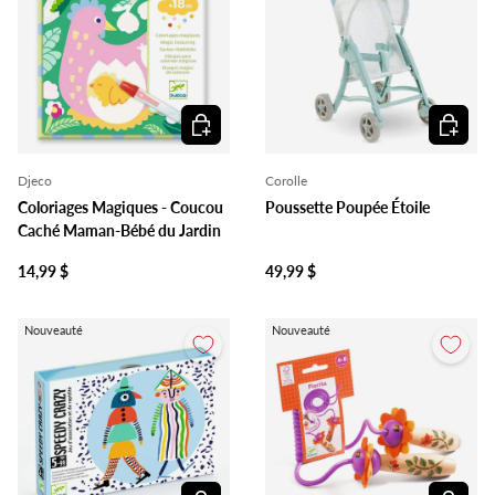
Ajouter au panier
Ajouter 
Djeco
Corolle
Coloriages Magiques - Coucou
Poussette Poupée Étoile
Caché Maman-Bébé du Jardin
14,99 $
49,99 $
Nouveauté
Nouveauté