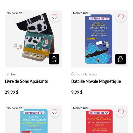
Nouveauté
Nouveauté
Ajouter au panier
Ajouter 
Taf Toy
Éditions Gladius
Livre de Sons Apaisants
Bataille Navale Magnétique
29,99 $
9,99 $
Nouveauté
Nouveauté