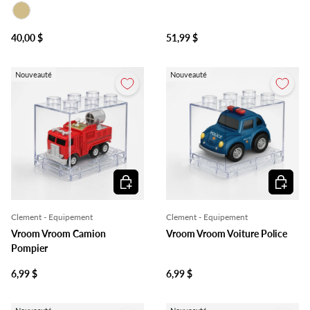
Beige
40,00 $
51,99 $
Nouveauté
Nouveauté
Ajouter au panier
Ajouter 
Clement - Equipement
Clement - Equipement
Vroom Vroom Camion
Vroom Vroom Voiture Police
Pompier
6,99 $
6,99 $