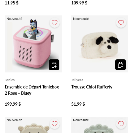
11,95 $
109,99 $
Nouveauté
Nouveauté
Ajouter au panier
Ajouter 
Tonies
Jellycat
Ensemble de Départ Toniebox
Trousse Chiot Rufferty
2 Rose + Bluey
199,99 $
51,99 $
Nouveauté
Nouveauté