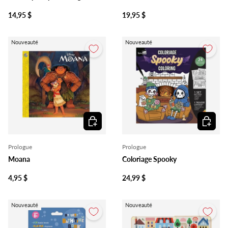
14,95 $
19,95 $
Nouveauté
Nouveauté
Ajouter au panier
Ajouter 
Prologue
Prologue
Moana
Coloriage Spooky
4,95 $
24,99 $
Nouveauté
Nouveauté