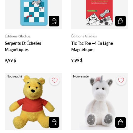
Ajouter au panier
Ajouter 
Éditions Gladius
Éditions Gladius
Serpents Et Échelles
Tic Tac Toe +4 En Ligne
Magnétiques
Magnétique
9,99 $
9,99 $
Nouveauté
Nouveauté
Ajouter au panier
Ajouter 