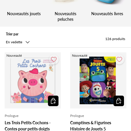
Nouveautés jouets
Nouveautés
Nouveautés livres
peluches
Trier par
126 produits
En vedette
Nouveauté
Nouveauté
Ajouter au panier
Ajouter 
Prologue
Prologue
Les Trois Petits Cochons -
Comptines & Figurines
Contes pour petits doigts
Histoire de Jouets 5