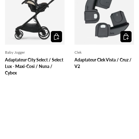
Ajouter au panier
Ajouter 
Baby Jogger
Clek
Adaptateur City Select / Select
Adaptateur Clek Vista / Cruz /
Lux - Maxi-Cosi / Nuna /
V2
Cybex
89,99 $
49,99 $