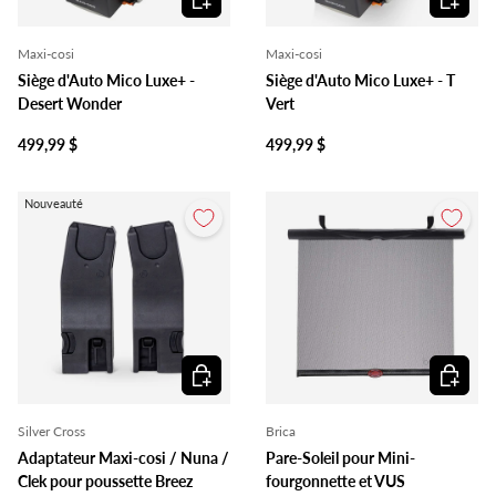
Maxi-cosi
Maxi-cosi
Siège d'Auto Mico Luxe+ -
Siège d'Auto Mico Luxe+ - T
Desert Wonder
Vert
499,99 $
499,99 $
Nouveauté
Ajouter au panier
Ajouter 
Silver Cross
Brica
Adaptateur Maxi-cosi / Nuna /
Pare-Soleil pour Mini-
Clek pour poussette Breez
fourgonnette et VUS