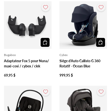
Ajouter au panier
Ajouter 
Bugaboo
Cybex
Adaptateur Fox 5 pour Nuna/
Siège d'Auto Callisto G 360
maxi-cosi / cybex / clek
Rotatif - Ocean Blue
69,95 $
999,95 $