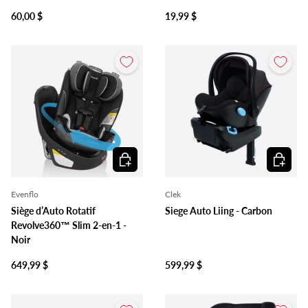
60,00 $
19,99 $
Ajouter au panier
Ajouter 
Evenflo
Clek
Siège d’Auto Rotatif
Siege Auto Liing - Carbon
Revolve360™ Slim 2-en-1 -
Noir
649,99 $
599,99 $