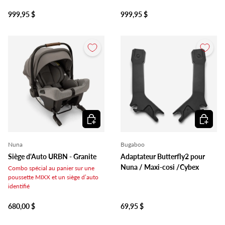
999,95 $
999,95 $
Ajouter au panier
Ajouter 
Nuna
Bugaboo
Siège d'Auto URBN - Granite
Adaptateur Butterfly2 pour
Nuna / Maxi-cosi /Cybex
Combo spécial au panier sur une
poussette MIXX et un siège d’auto
identifié
680,00 $
69,95 $