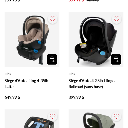
749,99 $
Ajouter au panier
Ajouter 
Clek
Clek
Siège d'Auto Liing 4-35lb -
Siège d'Auto 4-35lb Liingo
Latte
Railroad (sans base)
649,99 $
399,99 $