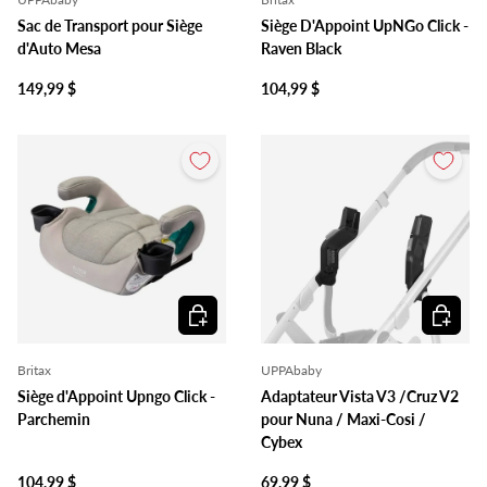
Sac de Transport pour Siège
Siège D'Appoint UpNGo Click -
d'Auto Mesa
Raven Black
149,99 $
104,99 $
Ajouter au panier
Ajouter 
Britax
UPPAbaby
Siège d'Appoint Upngo Click -
Adaptateur Vista V3 /Cruz V2
Parchemin
pour Nuna / Maxi-Cosi /
Cybex
104,99 $
69,99 $