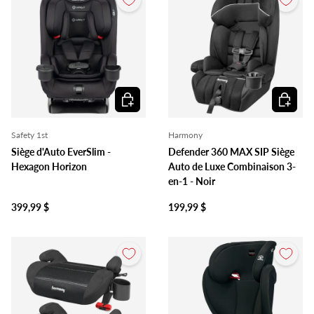
Ajouter au panier
Ajouter 
Safety 1st
Harmony
Siège d'Auto EverSlim -
Defender 360 MAX SIP Siège
Hexagon Horizon
Auto de Luxe Combinaison 3-
en-1 - Noir
399,99 $
199,99 $