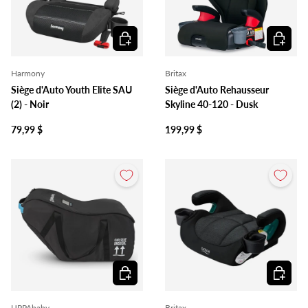
Ajouter au panier
Ajouter 
Harmony
Britax
Siège d'Auto Youth Elite SAU
Siège d'Auto Rehausseur
(2) - Noir
Skyline 40-120 - Dusk
79,99 $
199,99 $
Ajouter au panier
Ajouter 
UPPAbaby
Britax