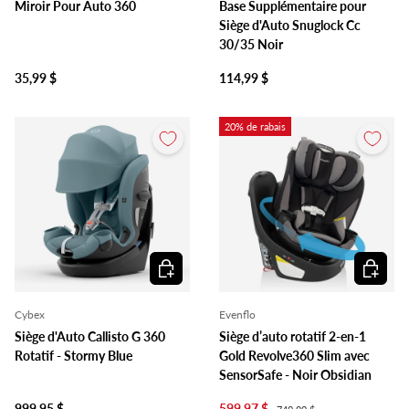
Miroir Pour Auto 360
Base Supplémentaire pour
Siège d'Auto Snuglock Cc
30/35 Noir
35,99 $
114,99 $
20% de rabais
Ajouter au panier
Ajouter 
Cybex
Evenflo
Siège d'Auto Callisto G 360
Siège d’auto rotatif 2-en-1
Rotatif - Stormy Blue
Gold Revolve360 Slim avec
SensorSafe - Noir Obsidian
999,95 $
599,97 $