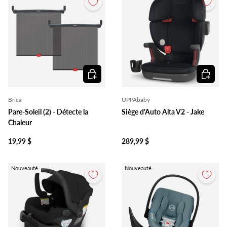
Ajouter au panier
Ajouter 
Brica
UPPAbaby
Pare-Soleil (2) - Détecte la
Siège d'Auto Alta V2 - Jake
Chaleur
19,99 $
289,99 $
Nouveauté
Nouveauté