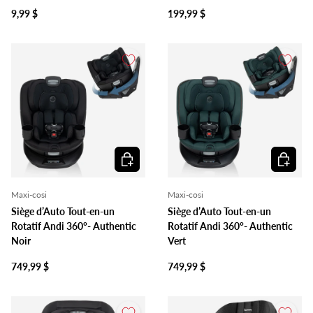
9,99 $
199,99 $
Ajouter au panier
Ajouter 
Maxi-cosi
Maxi-cosi
Siège d’Auto Tout-en-un
Siège d’Auto Tout-en-un
Rotatif Andi 360°- Authentic
Rotatif Andi 360°- Authentic
Noir
Vert
749,99 $
749,99 $