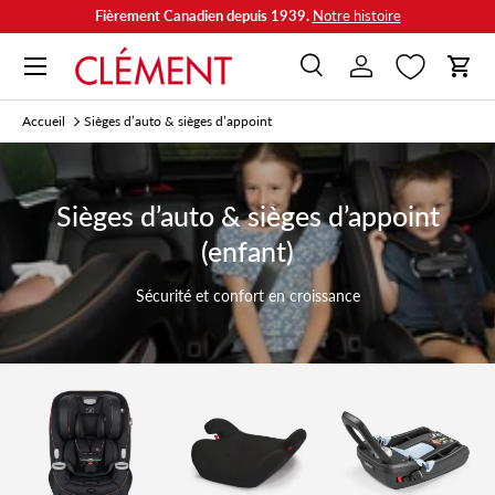
Fièrement Canadien depuis 1939.
Notre histoire
Aller au contenu
Menu
Recherche
Se connecter
Panie
Recherche
Rechercher
Accueil
Sièges d’auto & sièges d’appoint
Sièges d’auto & sièges d’appoint
(enfant)
Sécurité et confort en croissance