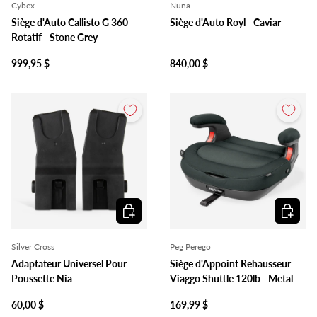
Cybex
Nuna
Siège d'Auto Callisto G 360
Siège d'Auto Royl - Caviar
Rotatif - Stone Grey
999,95 $
840,00 $
Ajouter au panier
Ajouter 
Silver Cross
Peg Perego
Adaptateur Universel Pour
Siège d'Appoint Rehausseur
Poussette Nia
Viaggo Shuttle 120lb - Metal
60,00 $
169,99 $