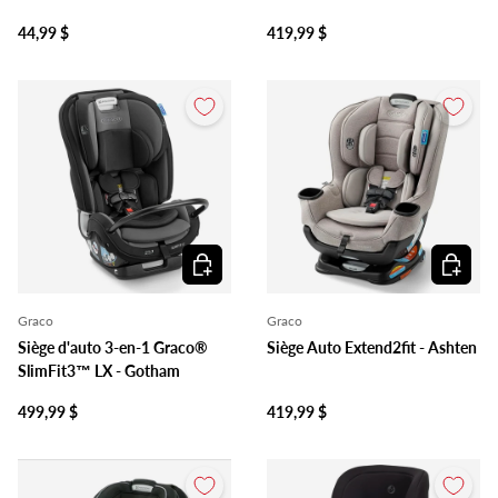
44,99 $
419,99 $
Ajouter au panier
Ajouter 
Graco
Graco
Siège d'auto 3-en-1 Graco®
Siège Auto Extend2fit - Ashten
SlimFit3™ LX - Gotham
499,99 $
419,99 $