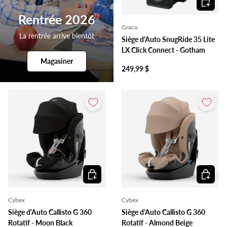
Rentrée 2026
Graco
La rentrée arrive bientôt
Siège d'Auto SnugRide 35 Lite
LX Click Connect - Gotham
Magasiner
249,99 $
Ajouter au panier
Ajouter 
Cybex
Cybex
Siège d'Auto Callisto G 360
Siège d'Auto Callisto G 360
Rotatif - Moon Black
Rotatif - Almond Beige