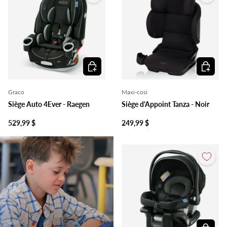
Ajouter au panier
Ajouter 
Graco
Maxi-cosi
Siège Auto 4Ever - Raegen
Siège d'Appoint Tanza - Noir
529,99 $
249,99 $
Ajouter 