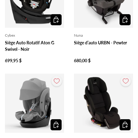
Ajouter au panier
Ajouter 
Cybex
Nuna
Siège Auto Rotatif Aton G
Siège d’auto URBN - Pewter
Swivel - Noir
699,95 $
680,00 $
Ajouter au panier
Ajouter 