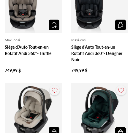
Ajouter au panier
Ajouter 
Maxi-cosi
Maxi-cosi
Siège d’Auto Tout-en-un
Siège d’Auto Tout-en-un
Rotatif Andi 360°- Truffle
Rotatif Andi 360°- Designer
Noir
749,99 $
749,99 $
Ajouter au panier
Ajouter 