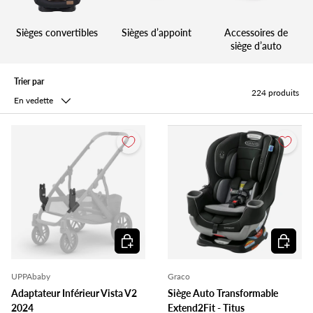
Sièges convertibles
Sièges d’appoint
Accessoires de
siège d’auto
Trier par
224 produits
En vedette
Ajouter au panier
Ajouter 
UPPAbaby
Graco
Adaptateur Inférieur Vista V2
Siège Auto Transformable
2024
Extend2Fit - Titus