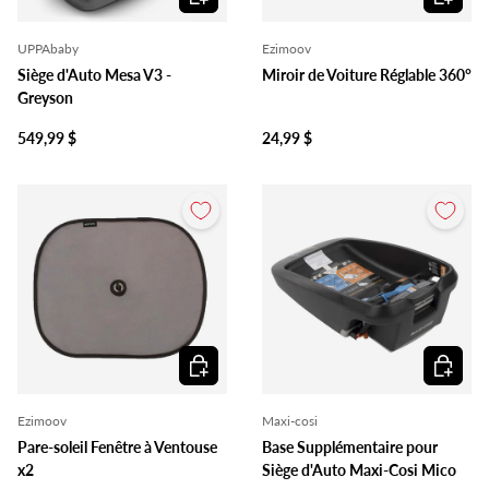
UPPAbaby
Ezimoov
Siège d'Auto Mesa V3 -
Miroir de Voiture Réglable 360°
Greyson
549,99 $
24,99 $
Ajouter au panier
Ajouter 
Ezimoov
Maxi-cosi
Pare-soleil Fenêtre à Ventouse
Base Supplémentaire pour
x2
Siège d'Auto Maxi-Cosi Mico