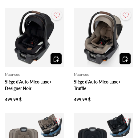
Ajouter au panier
Ajouter 
Maxi-cosi
Maxi-cosi
Siège d'Auto Mico Luxe+ -
Siège d'Auto Mico Luxe+ -
Designer Noir
Truffle
499,99 $
499,99 $