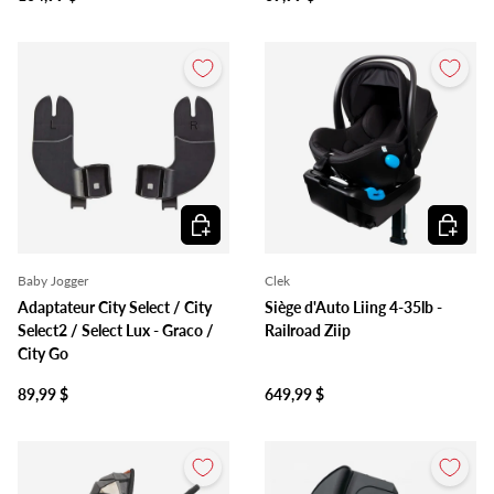
Ajouter au panier
Ajouter 
Baby Jogger
Clek
Adaptateur City Select / City
Siège d'Auto Liing 4-35lb -
Select2 / Select Lux - Graco /
Railroad Ziip
City Go
89,99 $
649,99 $