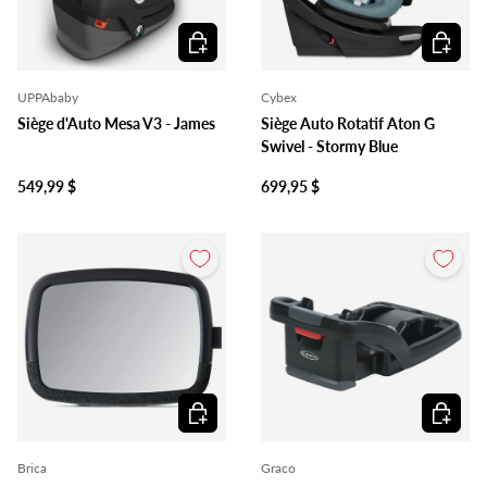
Ajouter au panier
Ajouter 
UPPAbaby
Cybex
Siège d'Auto Mesa V3 - James
Siège Auto Rotatif Aton G
Swivel - Stormy Blue
549,99 $
699,95 $
Ajouter au panier
Ajouter 
Brica
Graco