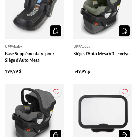
Ajouter au panier
Ajouter 
UPPAbaby
UPPAbaby
Base Supplémentaire pour
Siège d'Auto Mesa V3 - Evelyn
Siège d'Auto Mesa
199,99 $
549,99 $
Ajouter au panier
Ajouter 