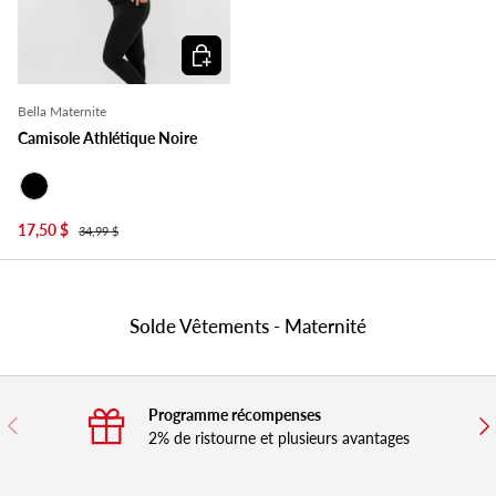
Choisir les options
Bella Maternite
Camisole Athlétique Noire
Noir
17,50 $
34,99 $
Solde Vêtements - Maternité
Programme récompenses
Précédent
Sui
2% de ristourne et plusieurs avantages