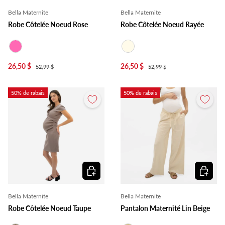
Bella Maternite
Bella Maternite
Robe Côtelée Noeud Rose
Robe Côtelée Noeud Rayée
Rose
Ivoire
26,50 $
26,50 $
52,99 $
52,99 $
50% de rabais
50% de rabais
Choisir les options
Choisir l
Bella Maternite
Bella Maternite
Robe Côtelée Noeud Taupe
Pantalon Maternité Lin Beige