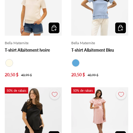
Choisir les options
Choisir l
Bella Maternite
Bella Maternite
T-shirt Allaitement Ivoire
T-shirt Allaitement Bleu
Ivoire
Bleu
20,50 $
20,50 $
40,99 $
40,99 $
50% de rabais
50% de rabais