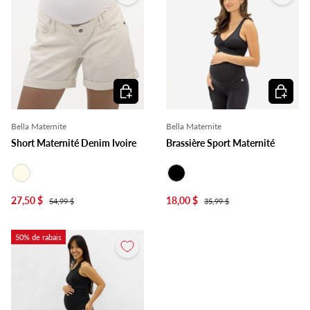
Choisir les options
Choisir l
Bella Maternite
Bella Maternite
Short Maternité Denim Ivoire
Brassière Sport Maternité
Ivoire
Noir
27,50 $
18,00 $
54,99 $
35,99 $
50% de rabais