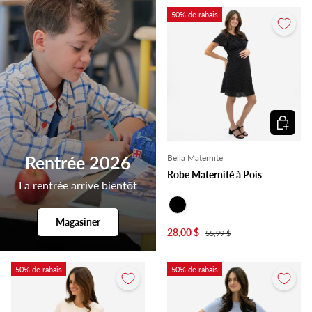
50% de rabais
Choisir l
Bella Maternite
Rentrée 2026
Robe Maternité à Pois
La rentrée arrive bientôt
Noir
Magasiner
28,00 $
55,99 $
50% de rabais
50% de rabais