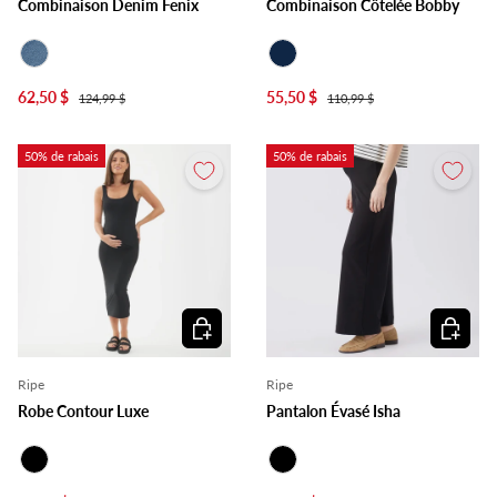
Combinaison Denim Fenix
Combinaison Côtelée Bobby
Denim
Marine
62,50 $
55,50 $
124,99 $
110,99 $
50% de rabais
50% de rabais
Choisir les options
Choisir l
Ripe
Ripe
Robe Contour Luxe
Pantalon Évasé Isha
Noir
Noir