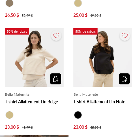
Taupe
Beige
26,50 $
25,00 $
52,99 $
49,99 $
50% de rabais
50% de rabais
Choisir les options
Choisir l
Bella Maternite
Bella Maternite
T-shirt Allaitement Lin Beige
T-shirt Allaitement Lin Noir
Beige
Noir
23,00 $
23,00 $
45,99 $
45,99 $