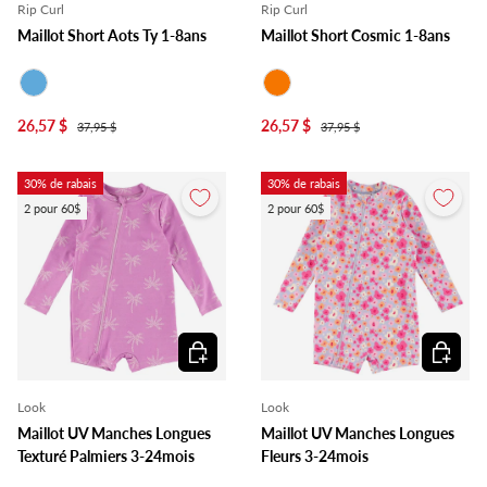
Rip Curl
Rip Curl
Maillot Short Aots Ty 1-8ans
Maillot Short Cosmic 1-8ans
Bleu
Orange
26,57 $
26,57 $
37,95 $
37,95 $
30% de rabais
30% de rabais
2 pour 60$
2 pour 60$
Choisir les options
Choisir l
Look
Look
Maillot UV Manches Longues
Maillot UV Manches Longues
Texturé Palmiers 3-24mois
Fleurs 3-24mois