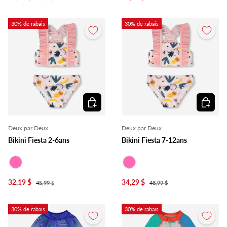
30% de rabais
30% de rabais
Choisir les options
Choisir l
Deux par Deux
Deux par Deux
Bikini Fiesta 2-6ans
Bikini Fiesta 7-12ans
Rose
Rose
32,19 $
34,29 $
45,99 $
48,99 $
30% de rabais
30% de rabais