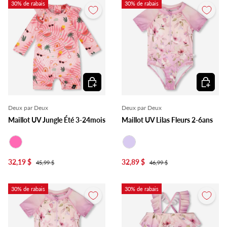
30% de rabais
30% de rabais
Choisir les options
Choisir l
Deux par Deux
Deux par Deux
Maillot UV Jungle Été 3-24mois
Maillot UV Lilas Fleurs 2-6ans
Rose
Lilas
32,19 $
32,89 $
45,99 $
46,99 $
30% de rabais
30% de rabais