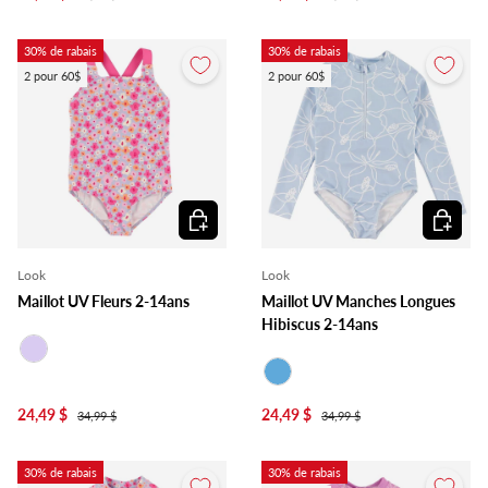
30% de rabais
30% de rabais
2 pour 60$
2 pour 60$
Choisir les options
Choisir l
Look
Look
Maillot UV Fleurs 2-14ans
Maillot UV Manches Longues
Hibiscus 2-14ans
Lilas
Bleu
24,49 $
24,49 $
34,99 $
34,99 $
30% de rabais
30% de rabais