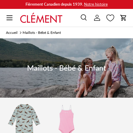
Fièrement Canadien depuis 1939.
Notre histoire
Aller au contenu
Menu
Recherche
Se connecter
Panie
Recherche
Rechercher
Accueil
Maillots - Bébé & Enfant
Maillots - Bébé & Enfant