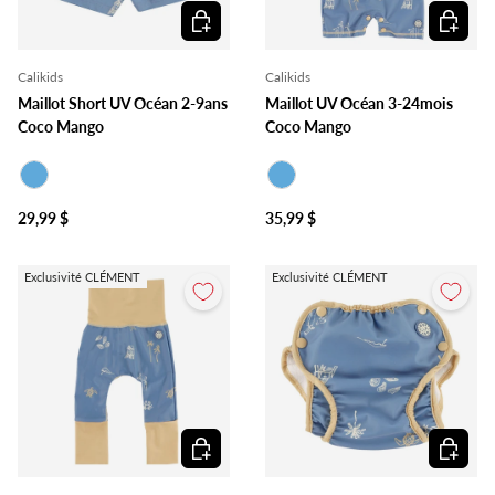
Choisir les options
Choisir l
Calikids
Calikids
Maillot Short UV Océan 2-9ans
Maillot UV Océan 3-24mois
Coco Mango
Coco Mango
Bleu
Bleu
29,99 $
35,99 $
Exclusivité CLÉMENT
Exclusivité CLÉMENT
Choisir les options
Choisir l