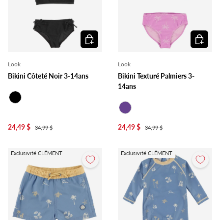
Choisir les options
Choisir l
Look
Look
Bikini Côteté Noir 3-14ans
Bikini Texturé Palmiers 3-
14ans
Noir
Mauve
24,49 $
24,49 $
34,99 $
34,99 $
Exclusivité CLÉMENT
Exclusivité CLÉMENT