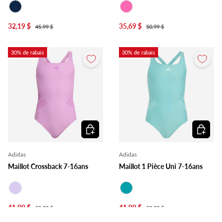
Marine
Rose
32,19 $
35,69 $
45,99 $
50,99 $
30% de rabais
30% de rabais
Choisir les options
Choisir l
Adidas
Adidas
Maillot Crossback 7-16ans
Maillot 1 Pièce Uni 7-16ans
Lilas
Turquoise
41,99 $
41,99 $
59,99 $
59,99 $