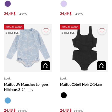
Mauve
Lilas
24,49 $
24,49 $
34,99 $
34,99 $
30% de rabais
30% de rabais
2 pour 60$
2 pour 60$
Choisir les options
Choisir l
Look
Look
Maillot UV Manches Longues
Maillot Côtelé Noir 2-14ans
Hibiscus 3-24mois
Noir
Bleu
24,49 $
24,49 $
34,99 $
34,99 $