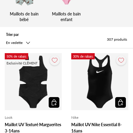
Maillots de bain
Maillots de bain
bébé
enfant
Trier par
307 produits
En vedette
50% de rabais
30% de rabais
Exclusivité CLÉMENT
Choisir les options
Choisir l
Look
Nike
Maillot UV Texturé Marguerites
Maillot UV Nike Essential 8-
3-14ans
16ans