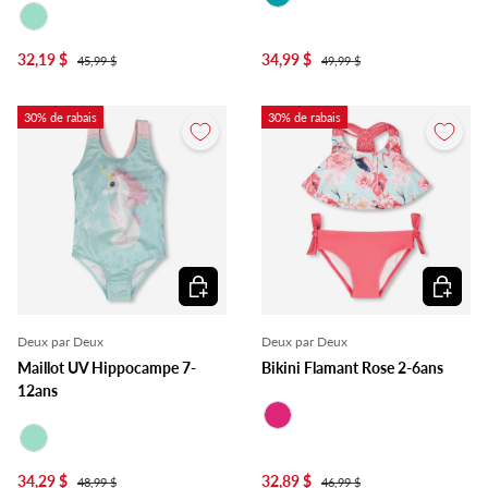
Turquoise
Menthe
32,19 $
34,99 $
45,99 $
49,99 $
30% de rabais
30% de rabais
Choisir les options
Choisir l
Deux par Deux
Deux par Deux
Maillot UV Hippocampe 7-
Bikini Flamant Rose 2-6ans
12ans
Fuchsia
Menthe
34,29 $
32,89 $
48,99 $
46,99 $