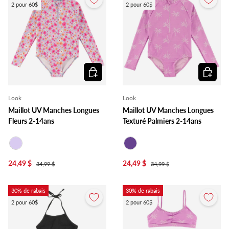
2 pour 60$
2 pour 60$
Choisir les options
Choisir l
Look
Look
Maillot UV Manches Longues
Maillot UV Manches Longues
Fleurs 2-14ans
Texturé Palmiers 2-14ans
Lilas
Mauve
24,49 $
24,49 $
34,99 $
34,99 $
30% de rabais
30% de rabais
2 pour 60$
2 pour 60$