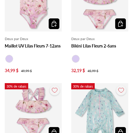
Choisir les options
Choisir l
Deux par Deux
Deux par Deux
Maillot UV Lilas Fleurs 7-12ans
Bikini Lilas Fleurs 2-6ans
Lilas
Lilas
34,99 $
32,19 $
49,99 $
45,99 $
30% de rabais
30% de rabais
Choisir les options
Choisir l