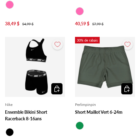
Rose
Rose
38,49 $
40,59 $
54,99 $
57,99 $
30% de rabais
Choisir les options
Choisir l
Nike
Perlimpinpin
Ensemble Bikini Short
Short Maillot Vert 6-24m
Racerback 8-16ans
Vert
Noir