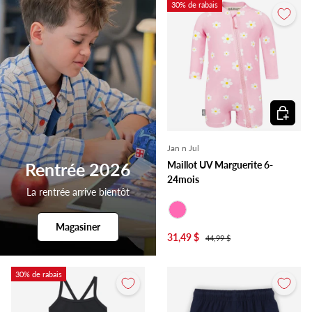
30% de rabais
Choisir l
Jan n Jul
Maillot UV Marguerite 6-
Rentrée 2026
24mois
La rentrée arrive bientôt
Rose
Magasiner
31,49 $
44,99 $
30% de rabais