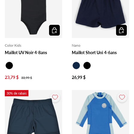
Choisir les options
Choisir l
Color Kids
Nano
Maillot UV Noir 4-8ans
Maillot Short Uni 4-6ans
Noir
Marine
Noir
23,79 $
26,99 $
33,99 $
30% de rabais