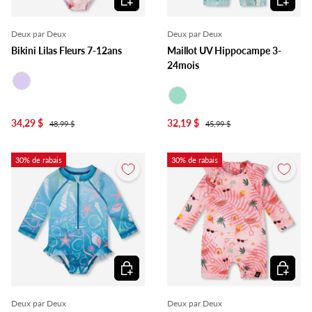
Deux par Deux
Deux par Deux
Bikini Lilas Fleurs 7-12ans
Maillot UV Hippocampe 3-
24mois
Lilas
Menthe
34,29 $
32,19 $
48,99 $
45,99 $
30% de rabais
30% de rabais
Choisir les options
Choisir l
Deux par Deux
Deux par Deux