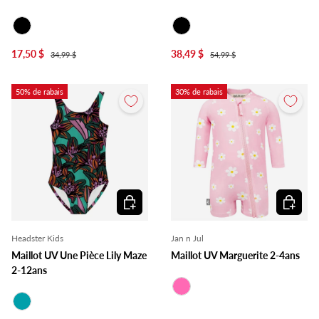
Noir
Noir
17,50 $
38,49 $
34,99 $
54,99 $
50% de rabais
30% de rabais
Choisir les options
Choisir l
Headster Kids
Jan n Jul
Maillot UV Une Pièce Lily Maze
Maillot UV Marguerite 2-4ans
2-12ans
Rose
Turquoise