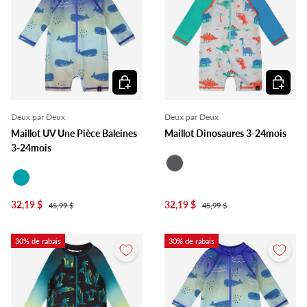
Choisir les options
Choisir l
Deux par Deux
Deux par Deux
Maillot UV Une Pièce Baleines
Maillot Dinosaures 3-24mois
3-24mois
Gris
Turquoise
32,19 $
32,19 $
45,99 $
45,99 $
30% de rabais
30% de rabais