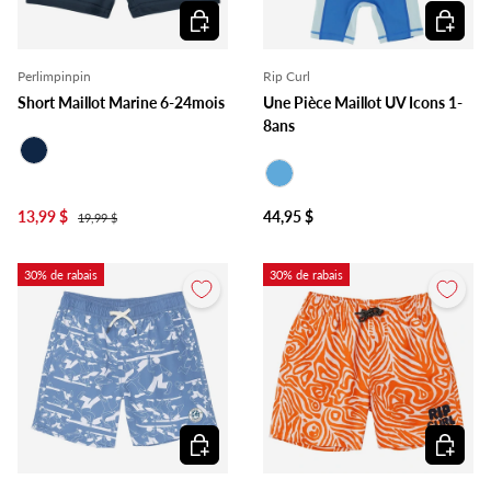
Choisir les options
Choisir l
Perlimpinpin
Rip Curl
Short Maillot Marine 6-24mois
Une Pièce Maillot UV Icons 1-
8ans
Marine
Bleu
13,99 $
44,95 $
19,99 $
30% de rabais
30% de rabais
Choisir les options
Choisir l