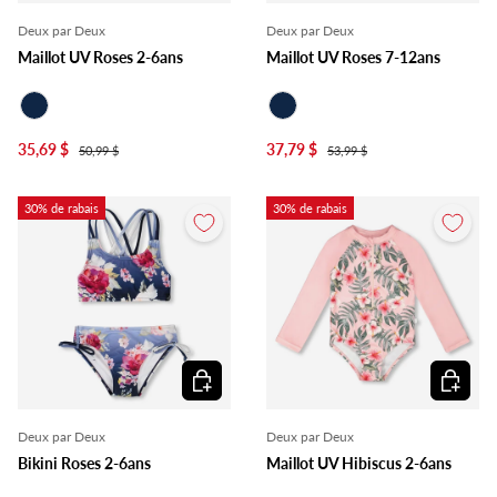
Deux par Deux
Deux par Deux
Maillot UV Roses 2-6ans
Maillot UV Roses 7-12ans
Marine
Marine
35,69 $
37,79 $
50,99 $
53,99 $
30% de rabais
30% de rabais
Choisir les options
Choisir l
Deux par Deux
Deux par Deux
Bikini Roses 2-6ans
Maillot UV Hibiscus 2-6ans