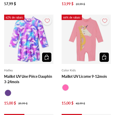
57,99 $
13,99 $
19,99 $
62% de rabais
66% de rabais
Choisir les options
Choisir l
Hatley
Color Kids
Maillot UV Une Pièce Dauphin
Maillot UV Licorne 9-12mois
3-24mois
Rose
Mauve
15,00 $
15,00 $
39,99 $
43,99 $