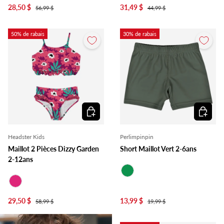
28,50 $
31,49 $
56,99 $
44,99 $
50% de rabais
30% de rabais
Choisir les options
Choisir l
Headster Kids
Perlimpinpin
Maillot 2 Pièces Dizzy Garden
Short Maillot Vert 2-6ans
2-12ans
Vert
Fuchsia
29,50 $
13,99 $
58,99 $
19,99 $