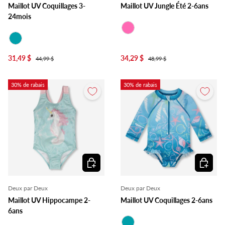
Maillot UV Coquillages 3-
Maillot UV Jungle Été 2-6ans
24mois
Rose
Turquoise
31,49 $
34,29 $
44,99 $
48,99 $
30% de rabais
30% de rabais
Choisir les options
Choisir l
Deux par Deux
Deux par Deux
Maillot UV Hippocampe 2-
Maillot UV Coquillages 2-6ans
6ans