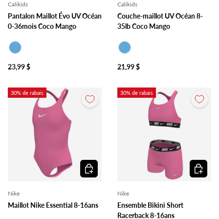
Calikids
Calikids
Pantalon Maillot Évo UV Océan
Couche-maillot UV Océan 8-
0-36mois Coco Mango
35lb Coco Mango
Bleu
Bleu
23,99 $
21,99 $
30% de rabais
30% de rabais
Choisir les options
Choisir l
Nike
Nike
Maillot Nike Essential 8-16ans
Ensemble Bikini Short
Racerback 8-16ans